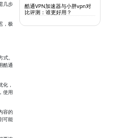
需几步
酷通VPN加速器与小胖vpn对
比评测：谁更好用？
迟，极
方式。
用酷通
优化，
，使用
内容的
剧可能