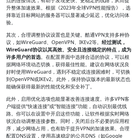
点的连接情况，有助于发现更快、更稳定的线路，从而提
升整体加速效果。根据《2023年全球VPN性能报告》，选
择靠近目标网站的服务器可以显著减少延迟，优化访问体
验。
其次，合理调整协议设置也是关键。酷通VPN支持多种协
议，如WireGuard、OpenVPN、IKEv2等。
经过测试，
WireGuard协议以其高效、安全且连接稳定的特点，成为
许多用户的首选
。在配置界面中选择合适的协议，可以根
据网络环境动态切换，获得最佳性能。建议在网络状况良
好时使用WireGuard，遇到不稳定或连接困难时，可切换
到OpenVPN或IKEv2。此外，保持协议版本的最新状态也
能确保获得最新的性能优化和安全补丁。
此外，启用优化选项也能显著改善连接速度。许多VPN客
户端提供“快速连接”或“智能连接”功能，自动识别最优线
路。你可以在设置中开启这些功能，让软件根据实时网络
状况自动调整连接参数。同时，关闭后台不必要的应用程
序，减少网络占用，也有助于提升VPN的加速效果。合理
配置DNS设置，使用高速稳定的公共DNS（如Google