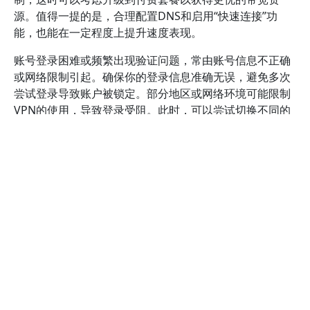
源。值得一提的是，合理配置DNS和启用“快速连接”功
能，也能在一定程度上提升速度表现。
账号登录困难或频繁出现验证问题，常由账号信息不正确
或网络限制引起。确保你的登录信息准确无误，避免多次
尝试登录导致账户被锁定。部分地区或网络环境可能限制
VPN的使用，导致登录受阻。此时，可以尝试切换不同的
网络环境（如使用移动数据或不同的Wi-Fi），或联系酷通
VPN客服获取帮助。此外，确保你的设备系统时间与网络
时间同步，也有助于避免验证失败的问题。
兼容性问题则主要表现为部分设备或操作系统无法正常运
行酷通VPN加速器。比如，某些旧版本的安卓或iOS系统
可能不支持最新的VPN协议。解决方案包括更新设备系
统、确保应用程序为最新版本，或者在设置中调整VPN协
议和安全选项。对于PC用户，确保网络适配器驱动程序已
更新，且没有其他VPN或防火墙软件冲突。官方提供的帮
助文档和支持社区（如官方网站的帮助中心）也是解决兼
容性问题的重要资源。